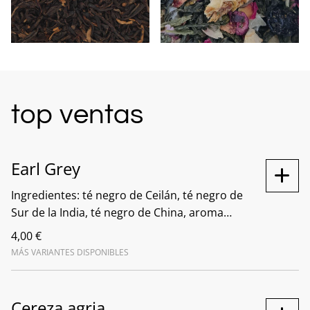
top ventas
Earl Grey
Ingredientes: té negro de Ceilán, té negro de
Sur de la India, té negro de China, aroma
natural. El té negro Earl Grey es uno de los
4,00 €
tés más populares en todo el mundo. Esta
MÁS VARIANTES DISPONIBLES
mezcla de té negro y aceite esencial de
bergamota ofrece un sabor único que es
reconocido y apreciado por los amantes del
Cereza agria