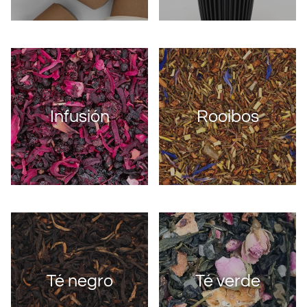
Infusión
Rooibos
Té negro
Té verde