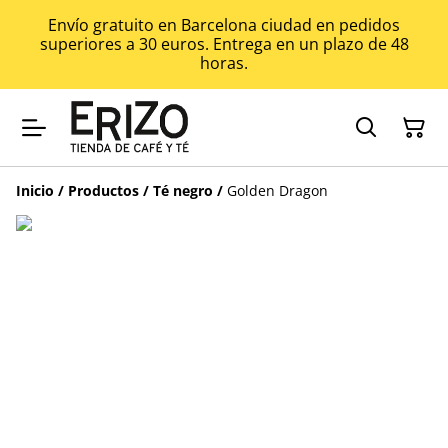
Envío gratuito en Barcelona ciudad en pedidos
superiores a 30 euros. Entrega en un plazo de 48
horas.
Inicio
/
Productos
/
Té negro
/
Golden Dragon