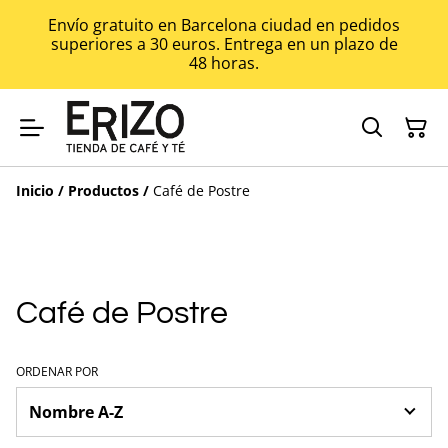
Envío gratuito en Barcelona ciudad en pedidos
superiores a 30 euros. Entrega en un plazo de
48 horas.
Inicio
/
Productos
/
Café de Postre
Café de Postre
ORDENAR POR