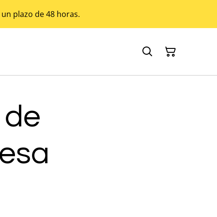
 un plazo de 48 horas.
 de
esa