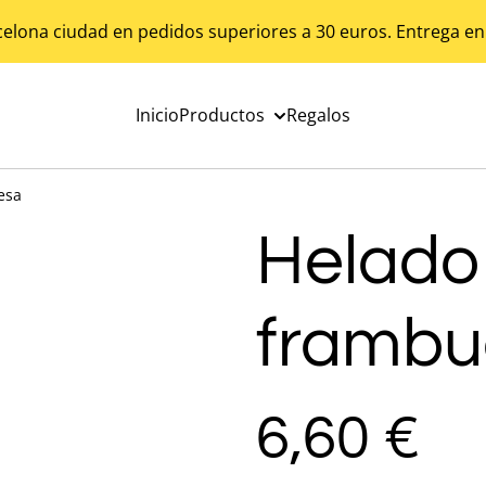
celona ciudad en pedidos superiores a 30 euros. Entrega en
Inicio
Productos
Regalos
esa
Helado
frambu
6,60 €