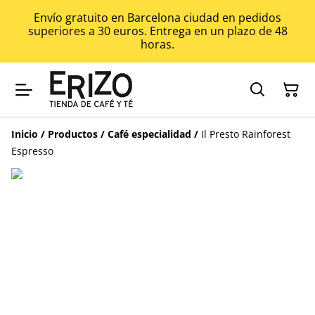
Envío gratuito en Barcelona ciudad en pedidos
superiores a 30 euros. Entrega en un plazo de 48
horas.
Inicio
/
Productos
/
Café especialidad
/
Il Presto Rainforest
Espresso