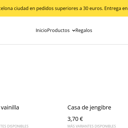
celona ciudad en pedidos superiores a 30 euros. Entrega en
Inicio
Productos
Regalos
vainilla
Casa de jengibre
3,70 €
TES DISPONIBLES
MÁS VARIANTES DISPONIBLES