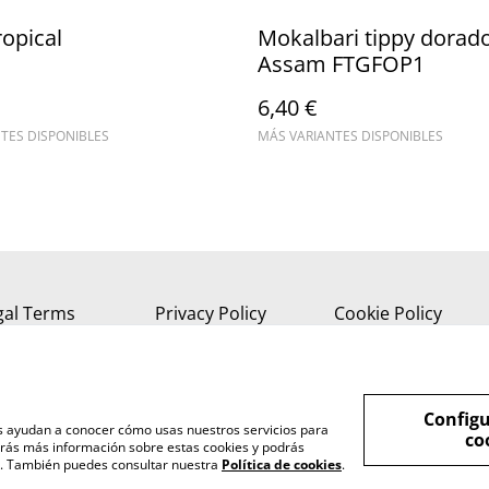
ropical
Mokalbari tippy dorad
Assam FTGFOP1
6,40 €
TES DISPONIBLES
MÁS VARIANTES DISPONIBLES
gal Terms
Privacy Policy
Cookie Policy
Configu
nos ayudan a conocer cómo usas nuestros servicios para
co
rás más información sobre estas cookies y podrás
s". También puedes consultar nuestra
Política de cookies
.