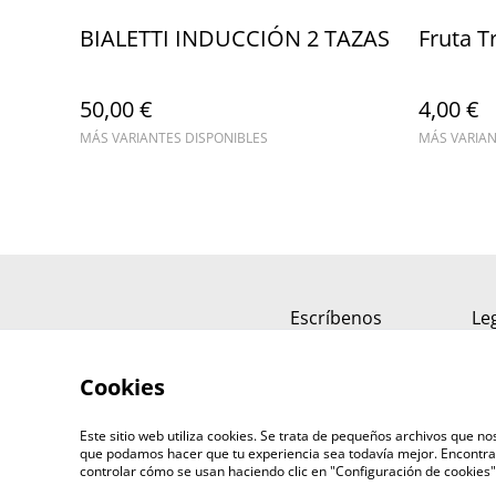
BIALETTI INDUCCIÓN 2 TAZAS
Fruta T
50,00 €
4,00 €
MÁS VARIANTES DISPONIBLES
MÁS VARIAN
Escríbenos
Le
Cookies
Este sitio web utiliza cookies. Se trata de pequeños archivos que 
que podamos hacer que tu experiencia sea todavía mejor. Encontra
controlar cómo se usan haciendo clic en "Configuración de cookie
©
2026
ERIZO - Tienda de Café y Té