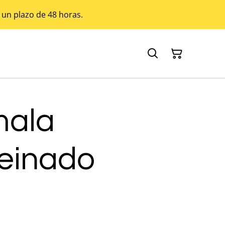
 un plazo de 48 horas.
mala
einado