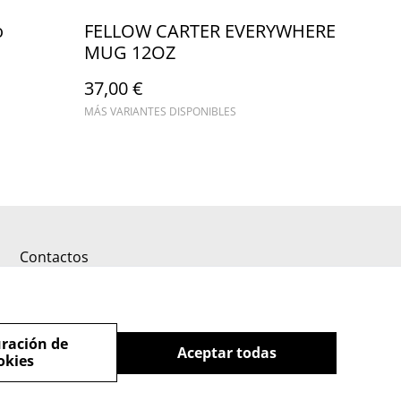
o
FELLOW CARTER EVERYWHERE
MUG 12OZ
37,00 €
MÁS VARIANTES DISPONIBLES
Contactos
ración de
Aceptar todas
okies
powered by