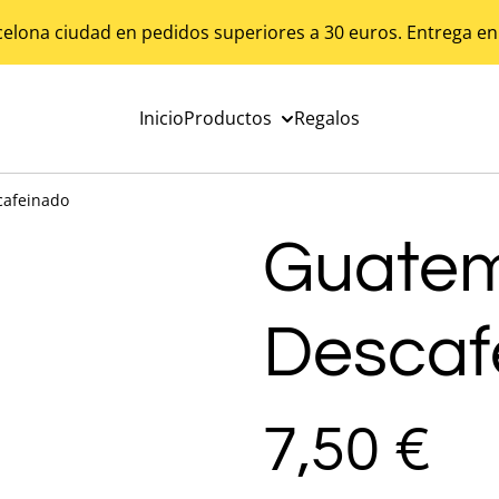
celona ciudad en pedidos superiores a 30 euros. Entrega en
Inicio
Productos
Regalos
cafeinado
Guate
Descaf
7,50 €