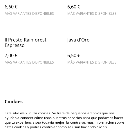
6,60 €
6,60 €
MÁS VARIANTES DISPONIBLES
MÁS VARIANTES DISPONIBLES
Il Presto Rainforest
Java d'Oro
Espresso
7,00 €
6,50 €
MÁS VARIANTES DISPONIBLES
MÁS VARIANTES DISPONIBLES
Cookies
Escríbenos
Legal Terms
Este sitio web utiliza cookies. Se trata de pequeños archivos que nos
Privacy Policy
Cookie Policy
ayudan a conocer cómo usas nuestros servicios para que podamos hacer
Contactos
que tu experiencia sea todavía mejor. Encontrarás más información sobre
estas cookies y podrás controlar cómo se usan haciendo clic en