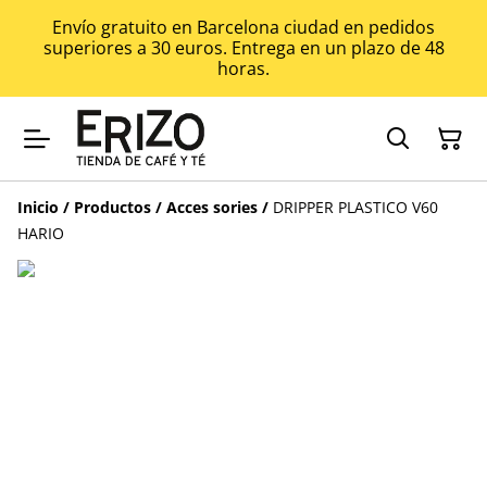
Envío gratuito en Barcelona ciudad en pedidos
superiores a 30 euros. Entrega en un plazo de 48
horas.
Inicio
/
Productos
/
Acces sories
/
DRIPPER PLASTICO V60
HARIO