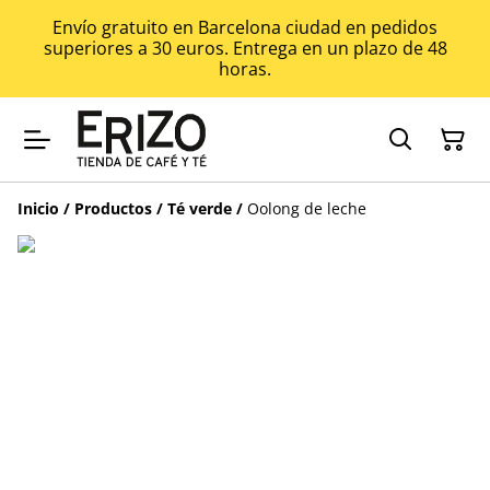
Envío gratuito en Barcelona ciudad en pedidos
superiores a 30 euros. Entrega en un plazo de 48
horas.
Inicio
/
Productos
/
Té verde
/
Oolong de leche