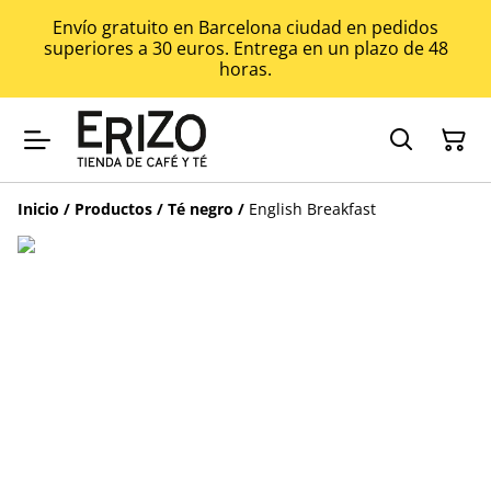
Envío gratuito en Barcelona ciudad en pedidos
superiores a 30 euros. Entrega en un plazo de 48
horas.
Inicio
/
Productos
/
Té negro
/
English Breakfast