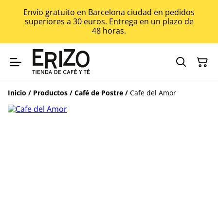
Envío gratuito en Barcelona ciudad en pedidos
superiores a 30 euros. Entrega en un plazo de
48 horas.
Inicio
/
Productos
/
Café de Postre
/
Cafe del Amor