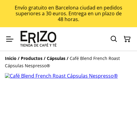
Envío gratuito en Barcelona ciudad en pedidos
superiores a 30 euros. Entrega en un plazo de
48 horas.
Inicio
/
Productos
/
Cápsulas
/
Café Blend French Roast
Cápsulas Nespresso®