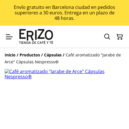
Envío gratuito en Barcelona ciudad en pedidos
superiores a 30 euros. Entrega en un plazo de
48 horas.
Inicio
/
Productos
/
Cápsulas
/
Café aromatizado "Jarabe de
Arce" Cápsulas Nespresso®