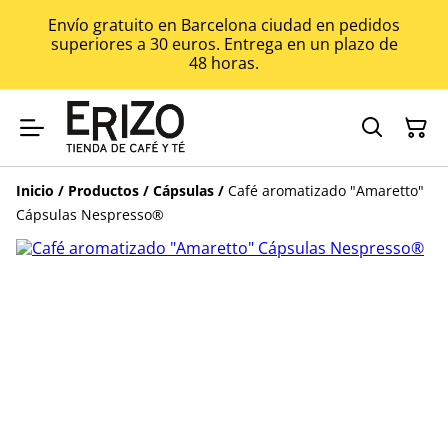
Envío gratuito en Barcelona ciudad en pedidos
superiores a 30 euros. Entrega en un plazo de
48 horas.
Inicio
/
Productos
/
Cápsulas
/
Café aromatizado "Amaretto"
Cápsulas Nespresso®