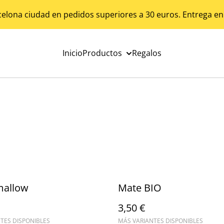
celona ciudad en pedidos superiores a 30 euros. Entrega en
Inicio
Productos
Regalos
allow
Mate BIO
3,50 €
TES DISPONIBLES
MÁS VARIANTES DISPONIBLES