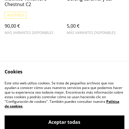
Chestnut C2
AGOTADO
90,00 €
5,00 €
MÁS VARIANTES DISPONIBLES
MÁS VARIANTES DISPONIBLES
Cookies
Escríbenos
Legal Terms
Este sitio web utiliza cookies. Se trata de pequeños archivos que nos
Privacy Policy
Cookie Policy
ayudan a conocer cómo usas nuestros servicios para que podamos hacer
Contactos
que tu experiencia sea todavía mejor. Encontrarás más información sobre
estas cookies y podrás controlar cómo se usan haciendo clic en
"Configuración de cookies". También puedes consultar nuestra
Política
de cookies
.
Aceptar todas