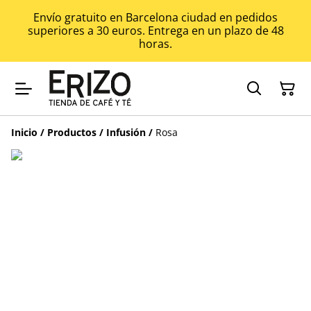
Envío gratuito en Barcelona ciudad en pedidos
superiores a 30 euros. Entrega en un plazo de 48
horas.
Inicio
/
Productos
/
Infusión
/
Rosa