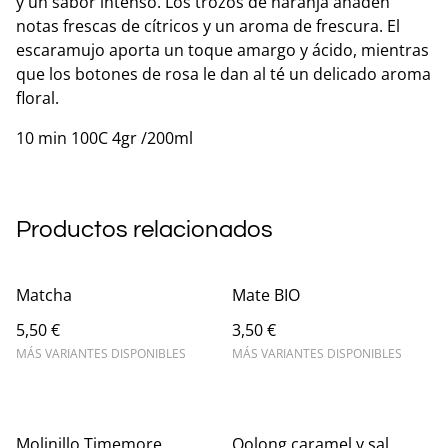
y un sabor intenso. Los trozos de naranja añaden
notas frescas de cítricos y un aroma de frescura. El
escaramujo aporta un toque amargo y ácido, mientras
que los botones de rosa le dan al té un delicado aroma
floral.
10 min 100C 4gr /200ml
Productos relacionados
Matcha
Mate BIO
5,50 €
3,50 €
MÁS VARIANTES DISPONIBLES
MÁS VARIANTES DISPONIBLES
Molinillo Timemore
Oolong caramel y sal