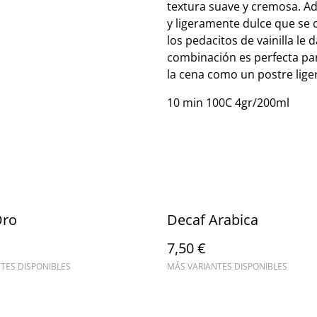
textura suave y cremosa. Ad
y ligeramente dulce que se 
los pedacitos de vainilla le 
combinación es perfecta par
la cena como un postre liger
10 min 100C 4gr/200ml
Oro
Decaf Arabica
7,50 €
TES DISPONIBLES
MÁS VARIANTES DISPONIBLES