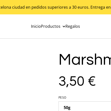
celona ciudad en pedidos superiores a 30 euros. Entrega en
Inicio
Productos
Regalos
Marshm
3,50 €
PESO