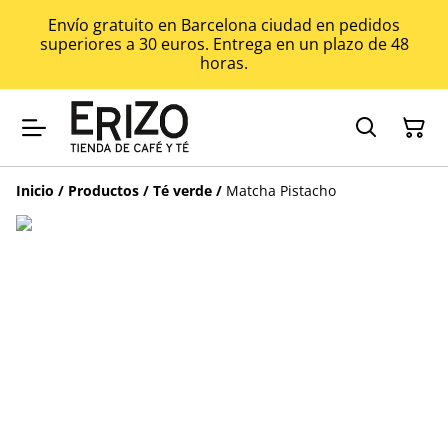
Envío gratuito en Barcelona ciudad en pedidos
superiores a 30 euros. Entrega en un plazo de 48
horas.
Inicio
/
Productos
/
Té verde
/
Matcha Pistacho