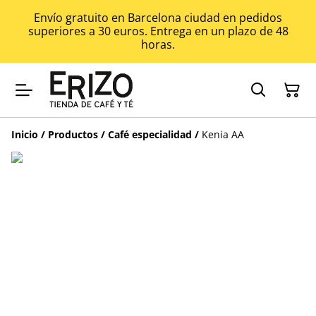
Envío gratuito en Barcelona ciudad en pedidos
superiores a 30 euros. Entrega en un plazo de 48
horas.
Inicio
/
Productos
/
Café especialidad
/
Kenia AA