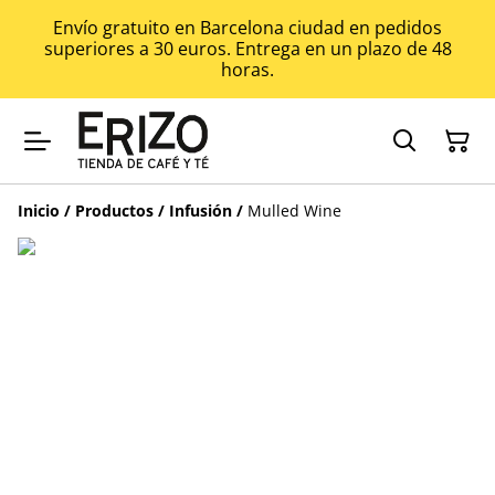
Envío gratuito en Barcelona ciudad en pedidos
superiores a 30 euros. Entrega en un plazo de 48
horas.
Inicio
/
Productos
/
Infusión
/
Mulled Wine