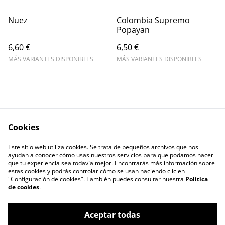
Nuez
Colombia Supremo
Popayan
6,60 €
6,50 €
MÁS VARIANTES DISPONIBLES
MÁS VARIANTES DISPONIBLES
Cookies
Escríbenos
Legal Terms
Este sitio web utiliza cookies. Se trata de pequeños archivos que nos
Privacy Policy
Cookie Policy
ayudan a conocer cómo usas nuestros servicios para que podamos hacer
Contactos
que tu experiencia sea todavía mejor. Encontrarás más información sobre
estas cookies y podrás controlar cómo se usan haciendo clic en
"Configuración de cookies". También puedes consultar nuestra
Política
de cookies
.
Aceptar todas