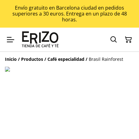
Envío gratuito en Barcelona ciudad en pedidos
superiores a 30 euros. Entrega en un plazo de 48
horas.
Inicio
/
Productos
/
Café especialidad
/
Brasil Rainforest