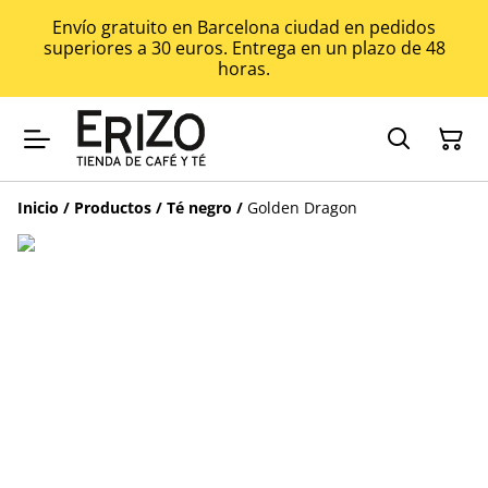
Envío gratuito en Barcelona ciudad en pedidos
superiores a 30 euros. Entrega en un plazo de 48
horas.
Inicio
/
Productos
/
Té negro
/
Golden Dragon