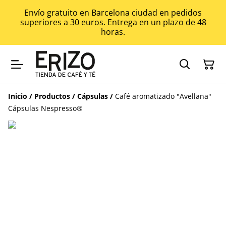
Envío gratuito en Barcelona ciudad en pedidos
superiores a 30 euros. Entrega en un plazo de 48
horas.
Inicio
/
Productos
/
Cápsulas
/
Café aromatizado "Avellana"
Cápsulas Nespresso®