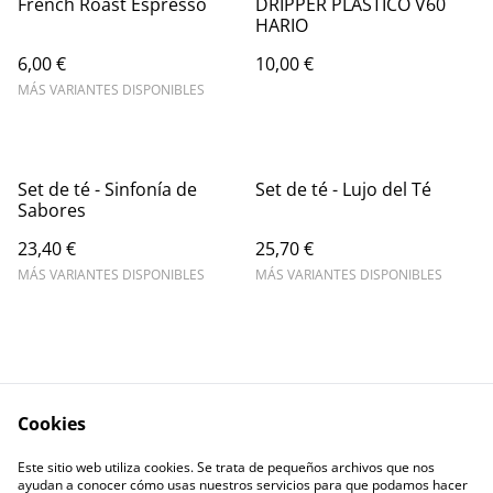
French Roast Espresso
DRIPPER PLASTICO V60
HARIO
6,00 €
10,00 €
MÁS VARIANTES DISPONIBLES
Set de té - Sinfonía de
Set de té - Lujo del Té
Sabores
23,40 €
25,70 €
MÁS VARIANTES DISPONIBLES
MÁS VARIANTES DISPONIBLES
Cookies
Escríbenos
Legal Terms
Este sitio web utiliza cookies. Se trata de pequeños archivos que nos
Privacy Policy
Cookie Policy
ayudan a conocer cómo usas nuestros servicios para que podamos hacer