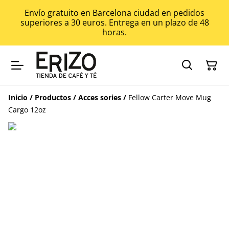
Envío gratuito en Barcelona ciudad en pedidos
superiores a 30 euros. Entrega en un plazo de 48
horas.
Inicio
/
Productos
/
Acces sories
/
Fellow Carter Move Mug
Cargo 12oz