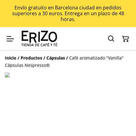
Envío gratuito en Barcelona ciudad en pedidos
superiores a 30 euros. Entrega en un plazo de 48
horas.
Inicio
/
Productos
/
Cápsulas
/
Café aromatizado "Vanilla"
Cápsulas Nespresso®