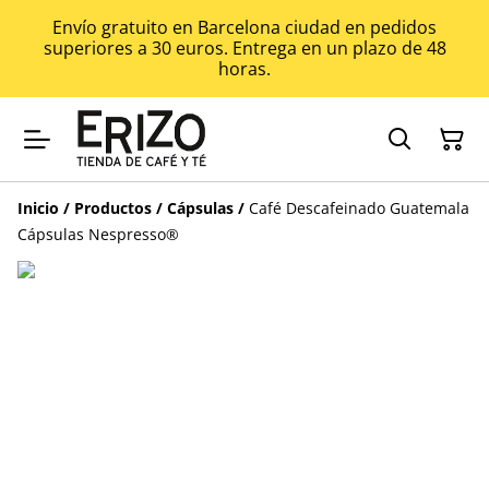
Envío gratuito en Barcelona ciudad en pedidos
superiores a 30 euros. Entrega en un plazo de 48
horas.
Inicio
/
Productos
/
Cápsulas
/
Café Descafeinado Guatemala
Cápsulas Nespresso®