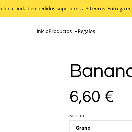
celona ciudad en pedidos superiores a 30 euros. Entrega en
Inicio
Productos
Regalos
Banana 
6,60 €
MOLIDO