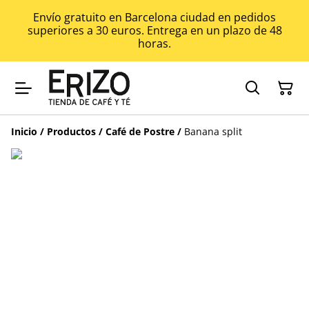
Envío gratuito en Barcelona ciudad en pedidos
superiores a 30 euros. Entrega en un plazo de 48
horas.
Inicio
/
Productos
/
Café de Postre
/
Banana split