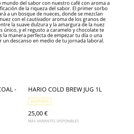
o mundo del sabor con nuestro café con aroma a
ificación de la riqueza del sabor. El primer sorbo
tará a un bosque de nueces, donde se mezclan
nuez con el cautivador aroma de los granos de
entre la suave dulzura y la amargura de la nuez
s único, y el regusto a caramelo y chocolate te
é es la manera perfecta de empezar tu día o una
r un descanso en medio de tu jornada laboral.
OAL -
HARIO COLD BREW JUG 1L
AGOTADO
25,00 €
MÁS VARIANTES DISPONIBLES