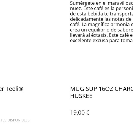
Sumérgete en el maravillos
nuez. Este café es la person
de esta bebida te transpor
delicadamente las notas de 
café. La magnífica armonía 
crea un equilibrio de sabore
llevará al éxtasis. Este caf
excelente excusa para toma
ter Teeli®
MUG SUP 16OZ CHARC
HUSKEE
19,00 €
TES DISPONIBLES