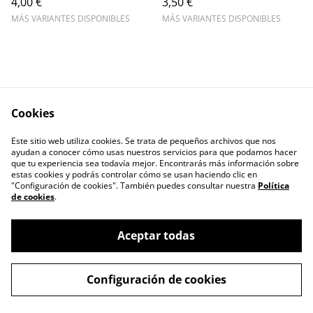
4,00 €
3,50 €
MÁS VARIANTES DISPONIBLES
MÁS VARIANTES DISPONIBLES
Cookies
Escríbenos
Legal Terms
Este sitio web utiliza cookies. Se trata de pequeños archivos que nos
Privacy Policy
Cookie Policy
ayudan a conocer cómo usas nuestros servicios para que podamos hacer
Contactos
que tu experiencia sea todavía mejor. Encontrarás más información sobre
estas cookies y podrás controlar cómo se usan haciendo clic en
"Configuración de cookies". También puedes consultar nuestra
Política
de cookies
.
Aceptar todas
©
2026
ERIZO - Tienda de Café y Té
Configuración de cookies
powered by