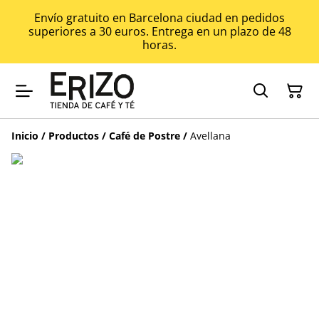
Envío gratuito en Barcelona ciudad en pedidos
superiores a 30 euros. Entrega en un plazo de 48
horas.
Inicio
/
Productos
/
Café de Postre
/
Avellana