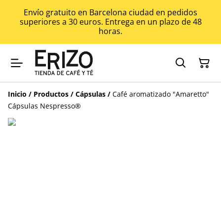
Envío gratuito en Barcelona ciudad en pedidos
superiores a 30 euros. Entrega en un plazo de 48
horas.
Inicio
/
Productos
/
Cápsulas
/
Café aromatizado "Amaretto"
Cápsulas Nespresso®