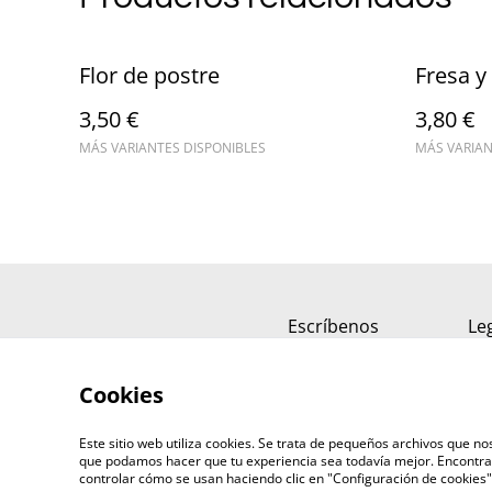
Flor de postre
Fresa y
3,50 €
3,80 €
MÁS VARIANTES DISPONIBLES
MÁS VARIAN
Escríbenos
Le
Cookies
Este sitio web utiliza cookies. Se trata de pequeños archivos que 
que podamos hacer que tu experiencia sea todavía mejor. Encontra
controlar cómo se usan haciendo clic en "Configuración de cookie
©
2026
ERIZO - Tienda de Café y Té