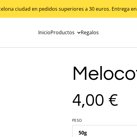
celona ciudad en pedidos superiores a 30 euros. Entrega en
Inicio
Productos
Regalos
Meloco
4,00 €
PESO