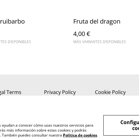
 ruibarbo
Fruta del dragon
4,00 €
TES DISPONIBLES
MÁS VARIANTES DISPONIBLES
gal Terms
Privacy Policy
Cookie Policy
Configu
nos ayudan a conocer cómo usas nuestros servicios para
co
rás más información sobre estas cookies y podrás
s". También puedes consultar nuestra
Política de cookies
.