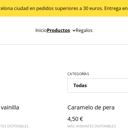
celona ciudad en pedidos superiores a 30 euros. Entrega en
Inicio
Productos
Regalos
CATEGORÍAS
vainilla
Caramelo de pera
4,50 €
TES DISPONIBLES
MÁS VARIANTES DISPONIBLES