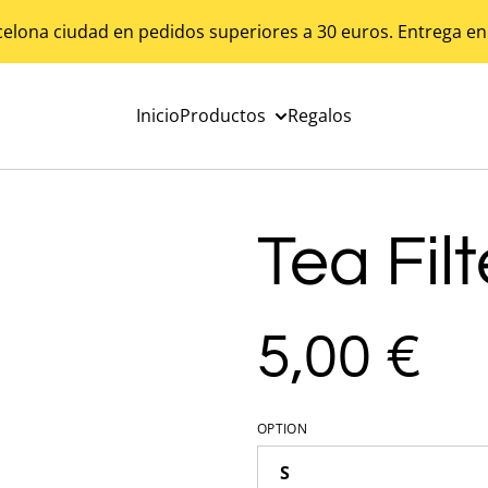
celona ciudad en pedidos superiores a 30 euros. Entrega en
Inicio
Productos
Regalos
Tea Fil
5,00 €
OPTION