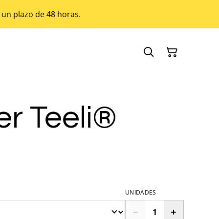
 un plazo de 48 horas.
ter Teeli®
UNIDADES