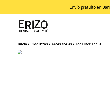
Envío gratuito en Bar
Inicio
/
Productos
/
Acces sories
/
Tea Filter Teeli®