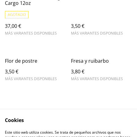
Cargo 12oz
AGOTADO
37,00 €
3,50 €
MÁS VARIANTES DISPONIBLES
MÁS VARIANTES DISPONIBLES
Flor de postre
Fresa y ruibarbo
3,50 €
3,80 €
MÁS VARIANTES DISPONIBLES
MÁS VARIANTES DISPONIBLES
Cookies
Escríbenos
Legal Terms
Este sitio web utiliza cookies. Se trata de pequeños archivos que nos
Privacy Policy
Cookie Policy