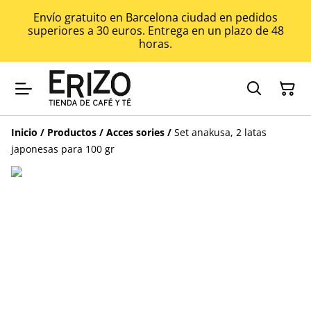
Envío gratuito en Barcelona ciudad en pedidos
superiores a 30 euros. Entrega en un plazo de 48
horas.
Inicio
/
Productos
/
Acces sories
/
Set anakusa, 2 latas
japonesas para 100 gr