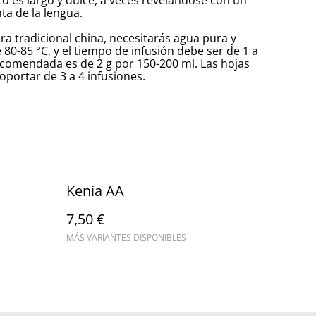
sto es largo y dulce, a veces revelándose con un
ta de la lengua.
ra tradicional china, necesitarás agua pura y
80-85 °C, y el tiempo de infusión debe ser de 1 a
ecomendada es de 2 g por 150-200 ml. Las hojas
oportar de 3 a 4 infusiones.
Kenia AA
7,50 €
MÁS VARIANTES DISPONIBLES