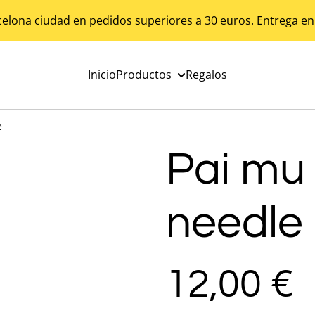
celona ciudad en pedidos superiores a 30 euros. Entrega en
Inicio
Productos
Regalos
e
Pai mu 
needle
12,00 €