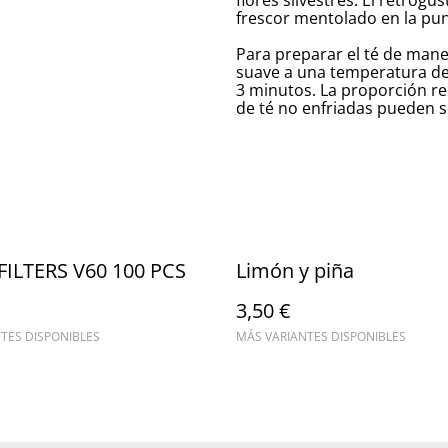
flores silvestres. El retrogu
frescor mentolado en la pun
Para preparar el té de mane
suave a una temperatura de 
3 minutos. La proporción r
de té no enfriadas pueden s
FILTERS V60 100 PCS
Limón y piña
3,50 €
TES DISPONIBLES
MÁS VARIANTES DISPONIBLES