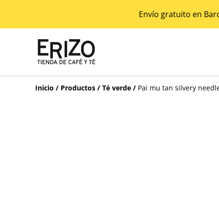
Envío gratuito en Bar
Inicio
/
Productos
/
Té verde
/
Pai mu tan silvery needl