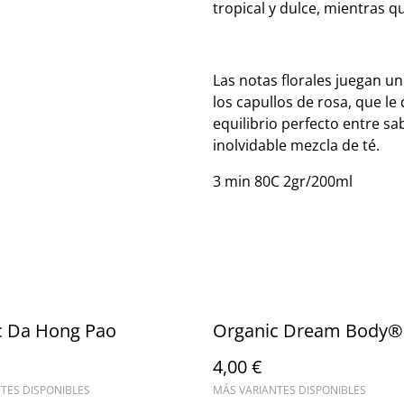
tropical y dulce, mientras q
Las notas florales juegan u
los capullos de rosa, que le
equilibrio perfecto entre sa
inolvidable mezcla de té.
3 min 80C 2gr/200ml
c Da Hong Pao
Organic Dream Body®
4,00 €
TES DISPONIBLES
MÁS VARIANTES DISPONIBLES