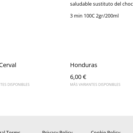
saludable sustituto del choc
3 min 100C 2gr/200ml
Cerval
Honduras
6,00 €
TES DISPONIBLES
MÁS VARIANTES DISPONIBLES
gal Terms
Privacy Policy
Cookie Policy