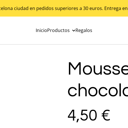
celona ciudad en pedidos superiores a 30 euros. Entrega en
Inicio
Productos
Regalos
Mousse
chocol
4,50 €