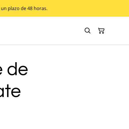
 un plazo de 48 horas.
 de
ate