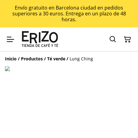
Envío gratuito en Barcelona ciudad en pedidos
superiores a 30 euros. Entrega en un plazo de 48
horas.
Inicio
/
Productos
/
Té verde
/
Lung Ching