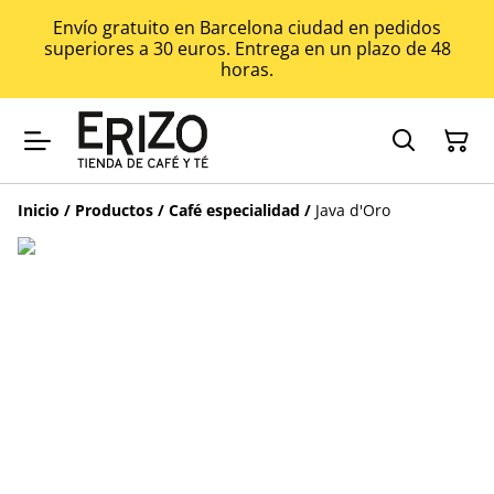
Envío gratuito en Barcelona ciudad en pedidos
superiores a 30 euros. Entrega en un plazo de 48
horas.
Inicio
/
Productos
/
Café especialidad
/
Java d'Oro