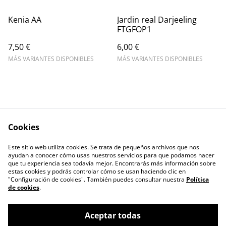
Kenia AA
Jardin real Darjeeling
FTGFOP1
7,50 €
6,00 €
MÁS VARIANTES DISPONIBLES
MÁS VARIANTES DISPONIBLES
Cookies
Escríbenos
Legal Terms
Este sitio web utiliza cookies. Se trata de pequeños archivos que nos
Privacy Policy
Cookie Policy
ayudan a conocer cómo usas nuestros servicios para que podamos hacer
Contactos
que tu experiencia sea todavía mejor. Encontrarás más información sobre
estas cookies y podrás controlar cómo se usan haciendo clic en
"Configuración de cookies". También puedes consultar nuestra
Política
de cookies
.
Aceptar todas