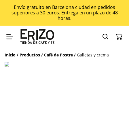
Envío gratuito en Barcelona ciudad en pedidos
superiores a 30 euros. Entrega en un plazo de 48
horas.
Inicio
/
Productos
/
Café de Postre
/
Galletas y crema