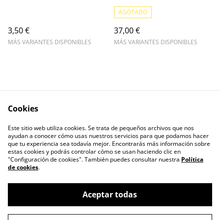
AGOTADO
3,50 €
37,00 €
MÁS VARIANTES DISPONIBLES
MÁS VARIANTES DISPONIBLES
Cookies
Escríbenos
Legal Terms
Este sitio web utiliza cookies. Se trata de pequeños archivos que nos
Privacy Policy
Cookie Policy
ayudan a conocer cómo usas nuestros servicios para que podamos hacer
Contactos
que tu experiencia sea todavía mejor. Encontrarás más información sobre
estas cookies y podrás controlar cómo se usan haciendo clic en
"Configuración de cookies". También puedes consultar nuestra
Política
de cookies
.
Aceptar todas
©
2026
ERIZO - Tienda de Café y Té