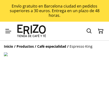
Envío gratuito en Barcelona ciudad en pedidos
superiores a 30 euros. Entrega en un plazo de 48
horas.
Inicio
/
Productos
/
Café especialidad
/
Espresso King