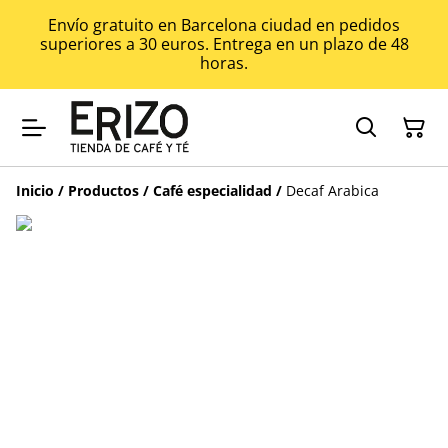
Envío gratuito en Barcelona ciudad en pedidos
superiores a 30 euros. Entrega en un plazo de 48
horas.
Inicio
/
Productos
/
Café especialidad
/
Decaf Arabica