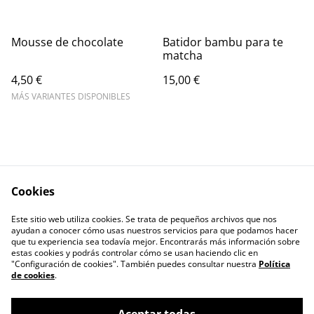
Mousse de chocolate
Batidor bambu para te
matcha
4,50 €
15,00 €
MÁS VARIANTES DISPONIBLES
Cookies
Escríbenos
Legal Terms
Este sitio web utiliza cookies. Se trata de pequeños archivos que nos
Privacy Policy
Cookie Policy
ayudan a conocer cómo usas nuestros servicios para que podamos hacer
Contactos
que tu experiencia sea todavía mejor. Encontrarás más información sobre
estas cookies y podrás controlar cómo se usan haciendo clic en
"Configuración de cookies". También puedes consultar nuestra
Política
de cookies
.