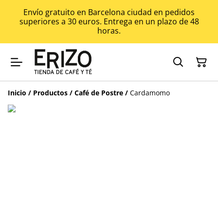
Envío gratuito en Barcelona ciudad en pedidos
superiores a 30 euros. Entrega en un plazo de 48
horas.
Inicio
/
Productos
/
Café de Postre
/
Cardamomo