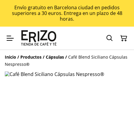
Envío gratuito en Barcelona ciudad en pedidos
superiores a 30 euros. Entrega en un plazo de 48
horas.
Inicio
/
Productos
/
Cápsulas
/
Café Blend Siciliano Cápsulas
Nespresso®