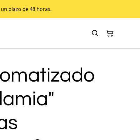
 un plazo de 48 horas.
romatizado
amia"
as