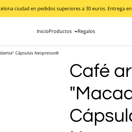
celona ciudad en pedidos superiores a 30 euros. Entrega en
Inicio
Productos
Regalos
adamia" Cápsulas Nespresso®
Café a
"Macad
Cápsul