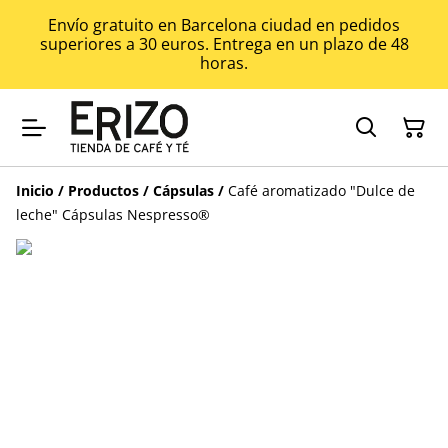
Envío gratuito en Barcelona ciudad en pedidos
superiores a 30 euros. Entrega en un plazo de 48
horas.
Inicio
/
Productos
/
Cápsulas
/
Café aromatizado "Dulce de
leche" Cápsulas Nespresso®