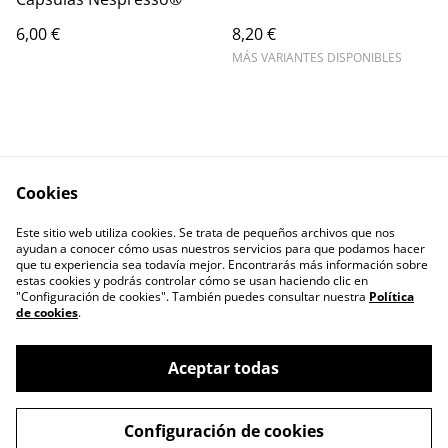
6,00 €
8,20 €
MÁS VARIANTES DISPONIBLES
Cookies
Escríbenos
Legal Terms
Este sitio web utiliza cookies. Se trata de pequeños archivos que nos
Privacy Policy
Cookie Policy
ayudan a conocer cómo usas nuestros servicios para que podamos hacer
Contactos
que tu experiencia sea todavía mejor. Encontrarás más información sobre
estas cookies y podrás controlar cómo se usan haciendo clic en
"Configuración de cookies". También puedes consultar nuestra
Política
de cookies
.
Aceptar todas
©
2026
ERIZO - Tienda de Café y Té
Configuración de cookies
powered by