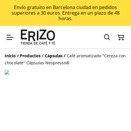
Envío gratuito en Barcelona ciudad en pedidos
superiores a 30 euros. Entrega en un plazo de 48
horas.
Inicio
/
Productos
/
Cápsulas
/
Café aromatizado "Cereza con
chocolate" Cápsulas Nespresso®