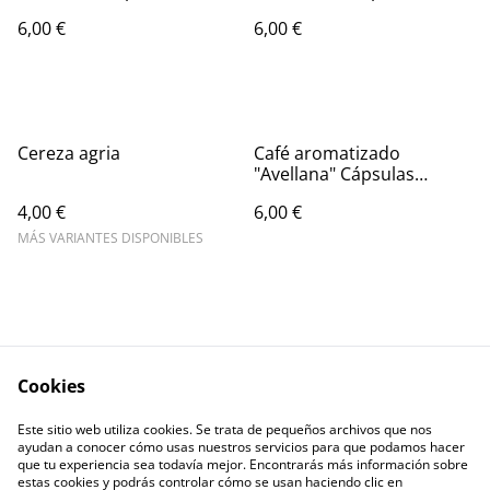
Nespresso®
Nespresso®
6,00 €
6,00 €
Cereza agria
Café aromatizado
"Avellana" Cápsulas
Nespresso®
4,00 €
6,00 €
MÁS VARIANTES DISPONIBLES
Cookies
Escríbenos
Legal Terms
Este sitio web utiliza cookies. Se trata de pequeños archivos que nos
Privacy Policy
Cookie Policy
ayudan a conocer cómo usas nuestros servicios para que podamos hacer
Contactos
que tu experiencia sea todavía mejor. Encontrarás más información sobre
estas cookies y podrás controlar cómo se usan haciendo clic en