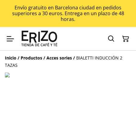
Envío gratuito en Barcelona ciudad en pedidos
superiores a 30 euros. Entrega en un plazo de 48
horas.
Inicio
/
Productos
/
Acces sories
/
BIALETTI INDUCCIÓN 2
TAZAS