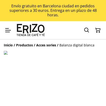
Envío gratuito en Barcelona ciudad en pedidos
superiores a 30 euros. Entrega en un plazo de 48
horas.
Inicio
/
Productos
/
Acces sories
/
Balanza digital blanca